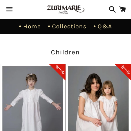
検
索
メ
• Home
• Collections
• Q&A
ニ
ュ
ー
コ
Children
レ
セール
セー
ク
シ
ョ
ン: