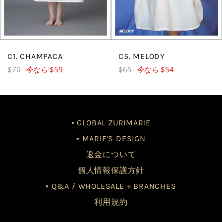
C1. CHAMPACA
C5. MELODY
レ
レ
$70
今なら
$59
$65
今なら
$54
ギ
ギ
ュ
ュ
ラ
ラ
ー
ー
• GLOBAL ZURIMARIE
価
価
• MARIE'S DESIGN
格
格
返金について
個人情報保護方針
• Q&A / WHOLESALE + BRANCHES
利用規約