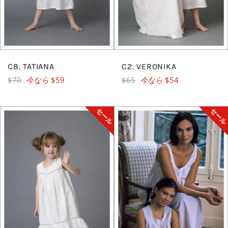
C8. TATIANA
C2. VERONIKA
レ
レ
$70
今なら
$59
$65
今なら
$54
ギ
ギ
ュ
ュ
セール
セー
ラ
ラ
ー
ー
価
価
格
格