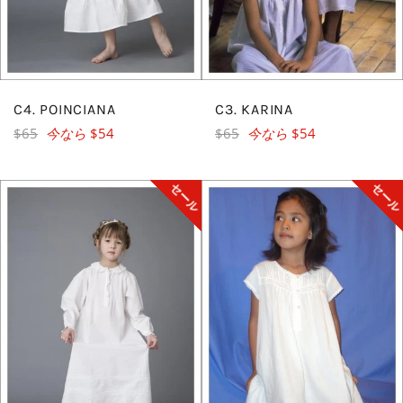
C4. POINCIANA
C3. KARINA
レ
レ
$65
今なら
$54
$65
今なら
$54
ギ
ギ
ュ
ュ
セール
セー
ラ
ラ
ー
ー
価
価
格
格